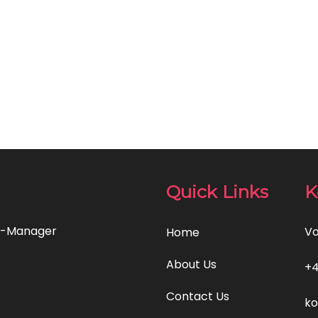
Quick Links
K
nt-Manager
Vo
Home
About Us
+4
Contact Us
ko